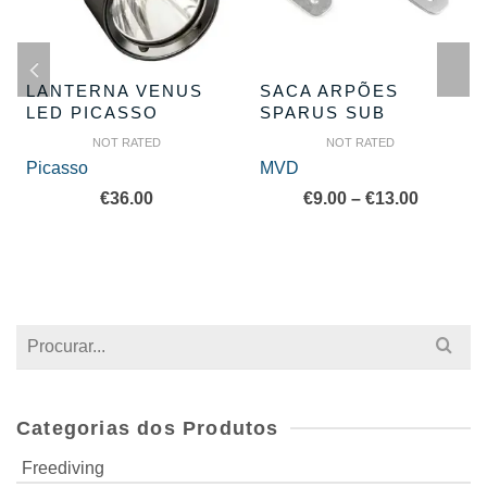
LANTERNA VENUS
SACA ARPÕES
LED PICASSO
SPARUS SUB
NOT RATED
NOT RATED
Picasso
MVD
Price
€
36.00
€
9.00
–
€
13.00
range:
€9.00
through
€13.00
Search
for:
Categorias dos Produtos
Freediving