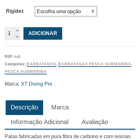
Rigidez
Quantidade
ADICIONAR
de
Barbatanas
T4
REF:
n.d.
XT
Categorias:
BARBATANAS
,
BARBATANAS PESCA SUBMARINA
,
Diving
PESCA SUBMARINA
Pro
Marca:
XT Diving Pro
Descrição
Marca
Informação Adicional
Avaliação
Palas fabricadas em pura fibra de carbono e com resinas