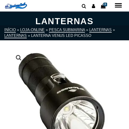
0
LANTERNAS
INÍCIO
»
LOJA-ONLINE
»
PESCA SUBMARINA
»
LANTERNAS
»
LANTERNAS
»
LANTERNA VENUS LED PICASSO