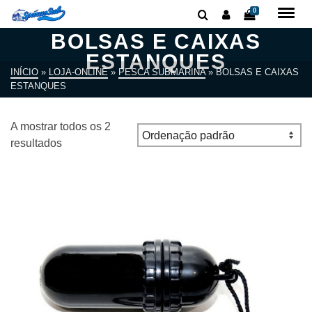
0
BOLSAS E CAIXAS
ESTANQUES
INÍCIO
»
LOJA-ONLINE
»
PESCA SUBMARINA
»
BOLSAS E CAIXAS
ESTANQUES
A mostrar todos os 2
resultados