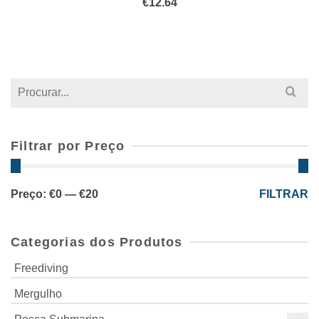
€
12.64
Search
for:
Filtrar por Preço
Preço
Preço
Preço:
€0
—
€20
FILTRAR
mínimo
máximo
Categorias dos Produtos
Freediving
Mergulho