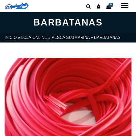
0
BARBATANAS
INÍCIO
»
LOJA-ONLINE
»
PESCA SUBMARINA
»
BARBATANAS