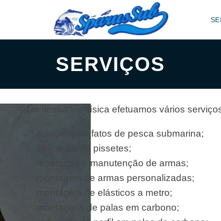
SE
SERVIÇOS
Na nossa loja física efetuamos vários serviço
colagens de fatos de pesca submarina;
aplicação de pissetes;
reparação e manutenção de armas;
montagem de armas personalizadas;
montagem de elásticos a metro;
montagens de palas em carbono;