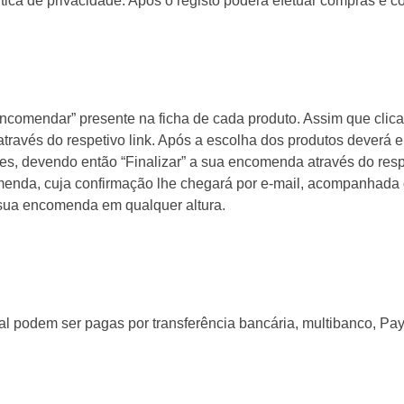
ítica de privacidade. Após o registo poderá efetuar compras e 
comendar” presente na ficha de cada produto. Assim que clica 
através do respetivo link. Após a escolha dos produtos deverá 
des, devendo então “Finalizar” a sua encomenda através do resp
menda, cuja confirmação lhe chegará por e-mail, acompanhada
 sua encomenda em qualquer altura.
 podem ser pagas por transferência bancária, multibanco, Pa