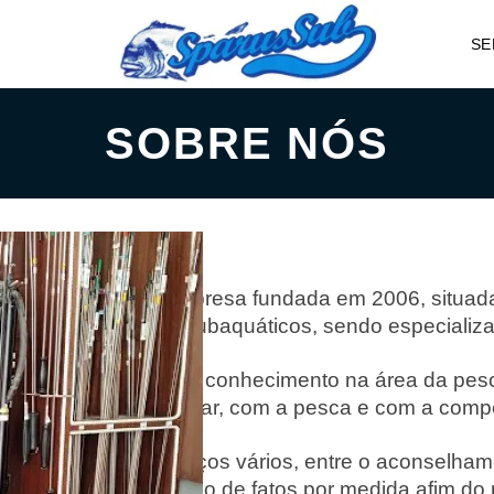
SE
SOBRE NÓS
Somos uma empresa fundada em 2006, situada
aos desportos subaquáticos, sendo especiali
Temos um vasto conhecimento na área da pesc
contato com o mar, com a pesca e com a compet
Prestamos serviços vários, entre o aconselha
pessoa, aquisição de fatos por medida afim do