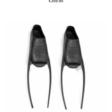
€
359.90