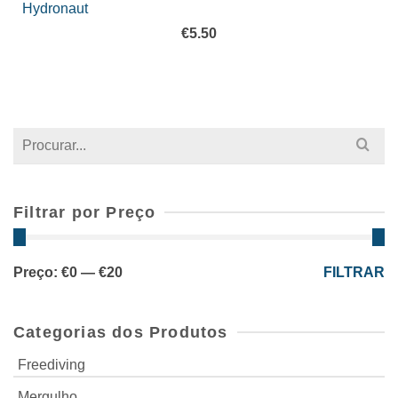
Hydronaut
€
5.50
Search
for:
Filtrar por Preço
Preço
Preço
Preço:
€0
—
€20
FILTRAR
mínimo
máximo
Categorias dos Produtos
Freediving
Mergulho