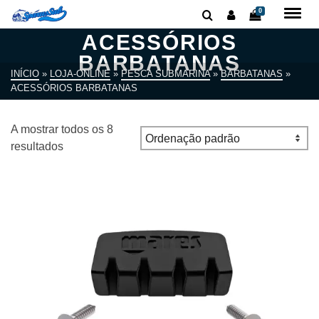
0
ACESSÓRIOS
BARBATANAS
INÍCIO
»
LOJA-ONLINE
»
PESCA SUBMARINA
»
BARBATANAS
»
ACESSÓRIOS BARBATANAS
A mostrar todos os 8
resultados