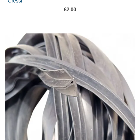
Cressi
€
2.00