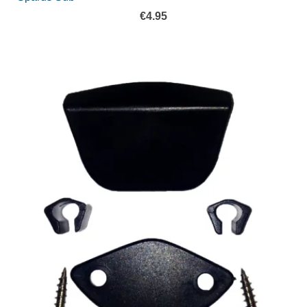
€
4.95