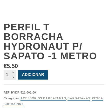
PERFIL T
BORRACHA
HYDRONAUT P/
SAPATO -1 METRO
€
5.50
Quantidade
ADICIONAR
de
Perfil
T
REF:
HYDR-521-001-00
Borracha
Categorias:
ACESSÓRIOS BARBATANAS
,
BARBATANAS
,
PESCA
Hydronaut
SUBMARINA
p/