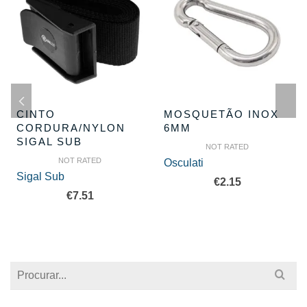
CINTO
MOSQUETÃO INOX
CORDURA/NYLON
6MM
SIGAL SUB
NOT RATED
NOT RATED
Osculati
Sigal Sub
€
2.15
€
7.51
Search
for: