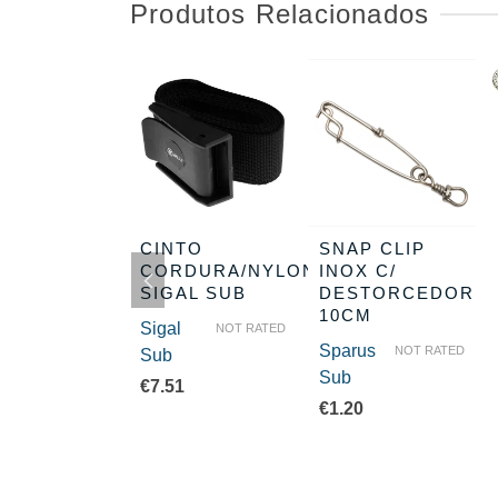
Produtos Relacionados
TO
CINTO
SNAP CLIP
RSELHÊS
CORDURA/NYLON
INOX C/
O
SIGAL SUB
DESTORCEDOR
VIMAR
10CM
Sigal
NOT RATED
imar
Sparus
NOT RATED
NOT RATED
Sub
Sub
85
€
7.51
€
1.20