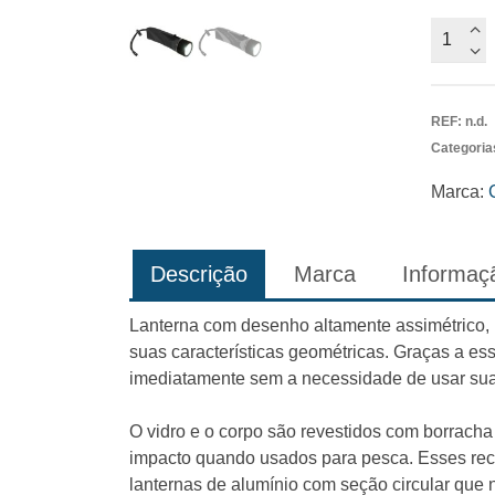
Quantid
de
Lantern
Lumia
REF:
n.d.
Plus
Categoria
Cressi
Marca:
Descrição
Marca
Informaçã
Lanterna com desenho altamente assimétrico, 
suas características geométricas. Graças a ess
imediatamente sem a necessidade de usar sua
O vidro e o corpo são revestidos com borracha t
impacto quando usados ​​para pesca. Esses r
lanternas de alumínio com seção circular que