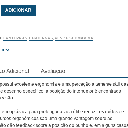
ade
ADICIONAR
a
s:
LANTERNAS
,
LANTERNAS
,
PESCA SUBMARINA
Cressi
o Adicional
Avaliação
possui excelente ergonomia e uma perceção altamente tátil da
e desenho específico, a posição do interruptor é encontrada
 visão.
ermoplástica para prolongar a vida útil e reduzir os ruídos de
ecursos ergonômicos são uma grande vantagem sobre as
 não dão feedback sobre a posição do punho e, em alguns casos