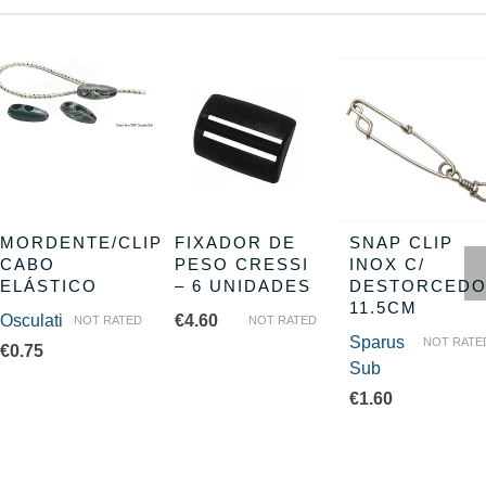
MORDENTE/CLIP
FIXADOR DE
SNAP CLIP
CABO
PESO CRESSI
INOX C/
ELÁSTICO
– 6 UNIDADES
DESTORCED
11.5CM
Osculati
€
4.60
NOT RATED
NOT RATED
Sparus
NOT RATE
€
0.75
Sub
€
1.60