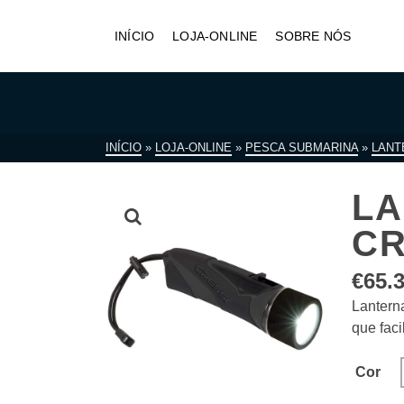
INÍCIO
LOJA-ONLINE
SOBRE NÓS
INÍCIO
»
LOJA-ONLINE
»
PESCA SUBMARINA
»
LANT
LA
CR
€
65.
Lantern
que faci
Cor