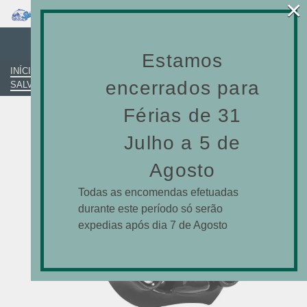
×
0
SALVIMAR
Estamos
INÍCIO
»
LOJA-ONLINE
»
PESCA SUBMARINA
»
MÁSCARAS
»
encerrados para
SALVIMAR
»
MÁSCARA SALVIMAR MORPHEUS BLACK ANTIFOG
Férias de 31
Julho a 5 de
Agosto
Todas as encomendas efetuadas
durante este período só serão
expedias após dia 7 de Agosto