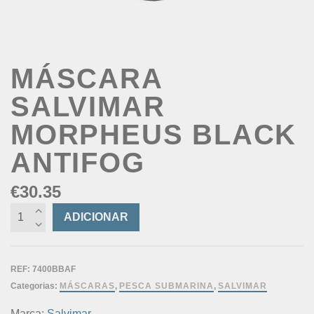
MÁSCARA
SALVIMAR
MORPHEUS BLACK
ANTIFOG
€
30.35
Quantidade
ADICIONAR
de
Máscara
Salvimar
REF:
7400BBAF
Morpheus
Categorias:
MÁSCARAS
,
PESCA SUBMARINA
,
SALVIMAR
Black
Antifog
Marca:
Salvimar