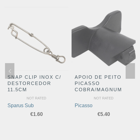
SNAP CLIP INOX C/
APOIO DE PEITO
DESTORCEDOR
PICASSO
11.5CM
COBRA/MAGNUM
NOT RATED
NOT RATED
Sparus Sub
Picasso
€
1.60
€
5.40