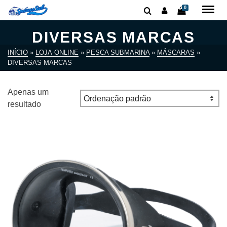
0
DIVERSAS MARCAS
INÍCIO
»
LOJA-ONLINE
»
PESCA SUBMARINA
»
MÁSCARAS
»
DIVERSAS MARCAS
Apenas um
resultado