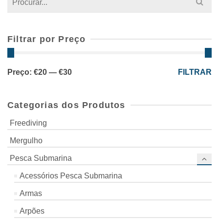
for:
Filtrar por Preço
Preço
Preço
Preço:
€20
—
€30
FILTRAR
mínimo
máximo
Categorias dos Produtos
Freediving
Mergulho
Pesca Submarina
Acessórios Pesca Submarina
Armas
Arpões