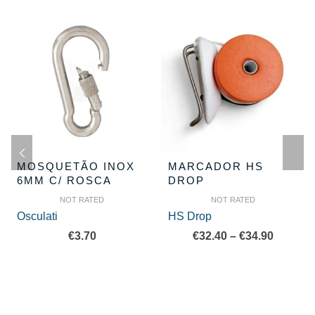
MOSQUETÃO INOX
MARCADOR HS
6MM C/ ROSCA
DROP
NOT RATED
NOT RATED
Osculati
HS Drop
Price
€
3.70
€
32.40
–
€
34.90
range:
€32.40
throug
€34.90