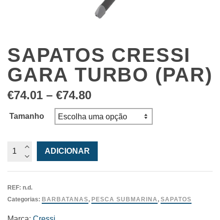
SAPATOS CRESSI
GARA TURBO (PAR)
Price
€
74.01
–
€
74.80
range:
€74.01
Tamanho
through
€74.80
Quantidade
ADICIONAR
de
Sapatos
Cressi
REF:
n.d.
Gara
Categorias:
BARBATANAS
,
PESCA SUBMARINA
,
SAPATOS
Turbo
(par)
Marca:
Cressi