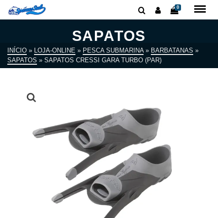
0
SAPATOS
INÍCIO
»
LOJA-ONLINE
»
PESCA SUBMARINA
»
BARBATANAS
»
SAPATOS
»
SAPATOS CRESSI GARA TURBO (PAR)