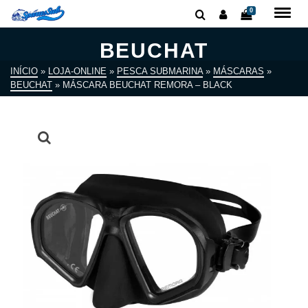
0
BEUCHAT
INÍCIO
»
LOJA-ONLINE
»
PESCA SUBMARINA
»
MÁSCARAS
»
BEUCHAT
»
MÁSCARA BEUCHAT REMORA – BLACK