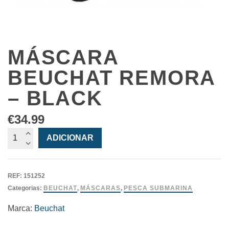
MÁSCARA
BEUCHAT REMORA
– BLACK
€
34.99
Quantidade
ADICIONAR
de
Máscara
Beuchat
REF:
151252
Remora
Categorias:
BEUCHAT
,
MÁSCARAS
,
PESCA SUBMARINA
-
Black
Marca:
Beuchat