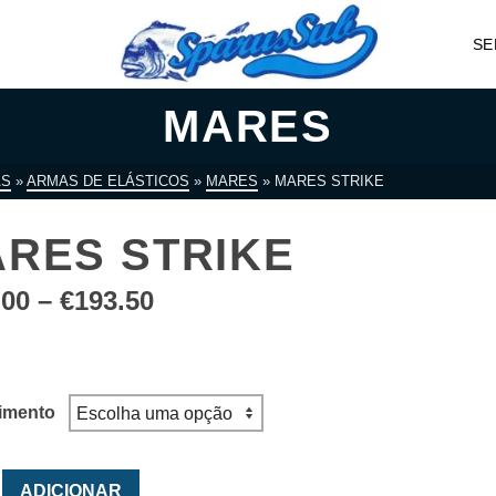
SE
MARES
AS
»
ARMAS DE ELÁSTICOS
»
MARES
»
MARES STRIKE
RES STRIKE
Price
.00
–
€
193.50
range:
€158.00
through
€193.50
imento
ade
ADICIONAR