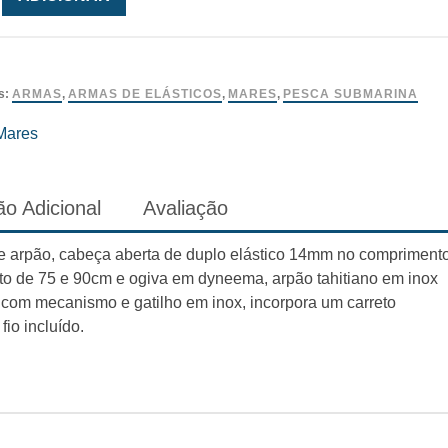
s:
ARMAS
,
ARMAS DE ELÁSTICOS
,
MARES
,
PESCA SUBMARINA
Mares
o Adicional
Avaliação
 arpão, cabeça aberta de duplo elástico 14mm no compriment
o de 75 e 90cm e ogiva em dyneema, arpão tahitiano em inox
com mecanismo e gatilho em inox, incorpora um carreto
io incluído.