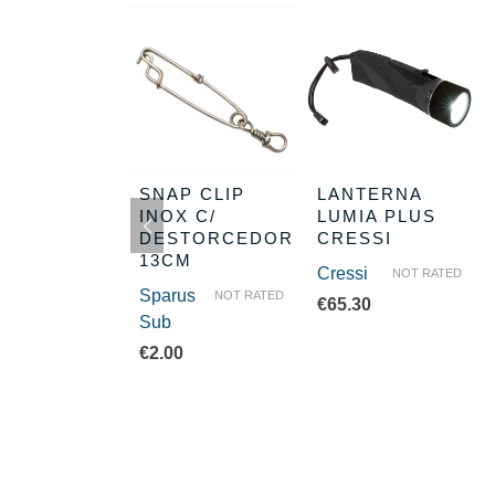
SQUETÃO
SNAP CLIP
LANTERNA
X 4MM
INOX C/
LUMIA PLUS
DESTORCEDOR
CRESSI
lati
NOT RATED
13CM
Cressi
NOT RATED
0
Sparus
NOT RATED
€
65.30
Sub
€
2.00