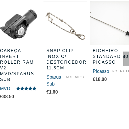
CABEÇA
SNAP CLIP
BICHEIRO
INVERT
INOX C/
STANDARD 80
ROLLER RAM
DESTORCEDOR
PICASSO
V2
11.5CM
Picasso
NOT RATE
MVD/SPARUS
Sparus
NOT RATED
SUB
€
18.00
Sub
MVD
€
1.60
Avaliação
€
38.50
5.00
de 5