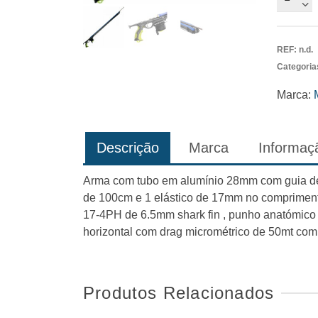
de
Mares
Strike
REF:
n.d.
Categoria
Marca:
Descrição
Marca
Informaçã
Arma com tubo em alumínio 28mm com guia de
de 100cm e 1 elástico de 17mm no compriment
17-4PH de 6.5mm shark fin , punho anatómico 
horizontal com drag micrométrico de 50mt com f
Produtos Relacionados