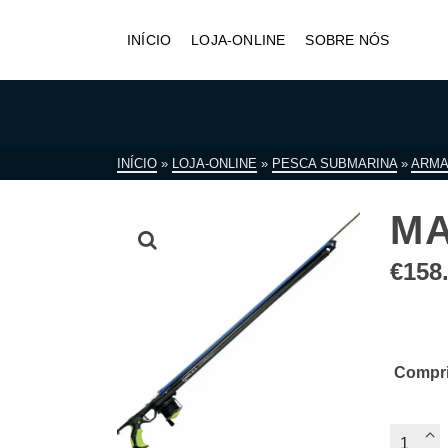
INÍCIO
LOJA-ONLINE
SOBRE NÓS
INÍCIO
»
LOJA-ONLINE
»
PESCA SUBMARINA
»
ARM
MA
€
158
Compr
Quantid