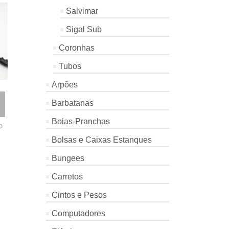
Salvimar
Sigal Sub
Coronhas
Tubos
Arpões
LANTERNA
SACA ARPÕES
MOSQUET
VENUS LED
COMPACT
INOX 4MM
Barbatanas
PICASSO
SPARUS SUB
Osculati
NOT
Boias-Pranchas
Picasso
MVD
D
NOT RATED
NOT RATED
€
1.60
Bolsas e Caixas Estanques
€
36.00
€
10.90
Bungees
Carretos
Cintos e Pesos
Computadores