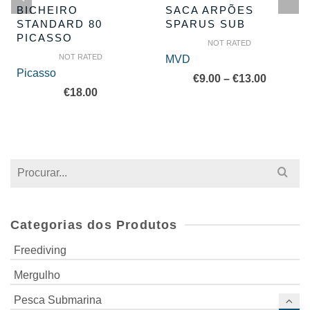
BICHEIRO
SACA ARPÕES
STANDARD 80
SPARUS SUB
PICASSO
NOT RATED
NOT RATED
MVD
Picasso
Price
€
9.00
–
€
13.00
€
18.00
range:
€9.00
through
€13.00
Search
for:
Categorias dos Produtos
Freediving
Mergulho
Pesca Submarina