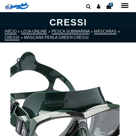
0
CRESSI
INÍCIO
»
LOJA-ONLINE
»
PESCA SUBMARINA
»
MÁSCARAS
»
CRESSI
»
MÁSCARA PERLA GREEN CRESSI