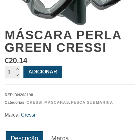
MÁSCARA PERLA
GREEN CRESSI
€
20.14
Quantidade
ADICIONAR
de
Máscara
Perla
REF:
DN208198
Green
Categorias:
CRESSI
,
MÁSCARAS
,
PESCA SUBMARINA
Cressi
Marca:
Cressi
Descrição
Marca