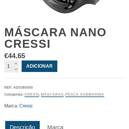
MÁSCARA NANO
CRESSI
€
44.65
Quantidade
ADICIONAR
de
Máscara
Nano
REF:
ADS365050
Cressi
Categorias:
CRESSI
,
MÁSCARAS
,
PESCA SUBMARINA
Marca:
Cressi
Descrição
Marca