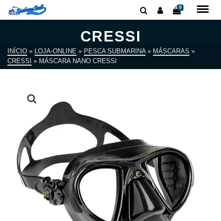
0
CRESSI
INÍCIO
»
LOJA-ONLINE
»
PESCA SUBMARINA
»
MÁSCARAS
»
CRESSI
»
MÁSCARA NANO CRESSI