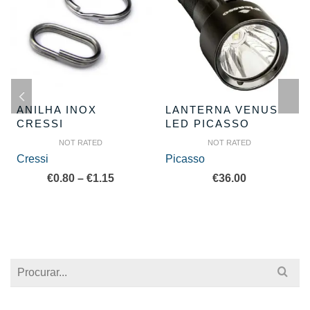
ANILHA INOX
LANTERNA VENUS
CRESSI
LED PICASSO
NOT RATED
NOT RATED
Cressi
Picasso
Price
€
0.80
–
€
1.15
€
36.00
range:
€0.80
through
€1.15
Search
for: