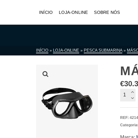
INÍCIO
LOJA-ONLINE
SOBRE NÓS
INÍCIO
»
LOJA-ONLINE
»
PESCA SUBMARINA
»
MÁS
MÁ
€
30.
Quantid
de
Máscar
Mares
REF:
421
Star
Categoria
Marca: