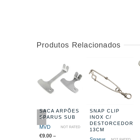
Produtos Relacionados
RCADOR
SACA ARPÕES
SNAP CLIP
 DROP
SPARUS SUB
INOX C/
DESTORCEDOR
Drop
MVD
NOT RATED
NOT RATED
13CM
40
€
9.00
–
Sparus
NOT RATED