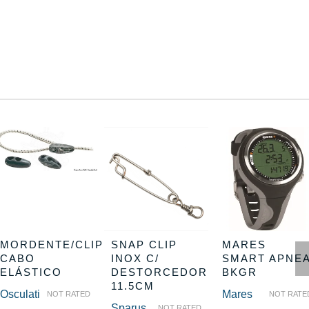
MORDENTE/CLIP
SNAP CLIP
MARES
CABO
INOX C/
SMART APNE
ELÁSTICO
DESTORCEDOR
BKGR
11.5CM
Osculati
Mares
NOT RATED
NOT RATE
Sparus
NOT RATED