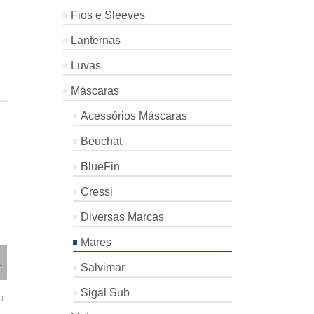
Fios e Sleeves
Lanternas
Luvas
Máscaras
Acessórios Máscaras
Beuchat
BlueFin
Cressi
Diversas Marcas
Mares
LANTERNA
MOSQUETÃO
MARCAD
A
LECOLED
INOX 4MM
HS DROP
Salvimar
SALVIMAR
Osculati
HS Drop
NOT RATED
NOT
Sigal Sub
Salvimar
D
NOT RATED
€
1.60
€
32.40