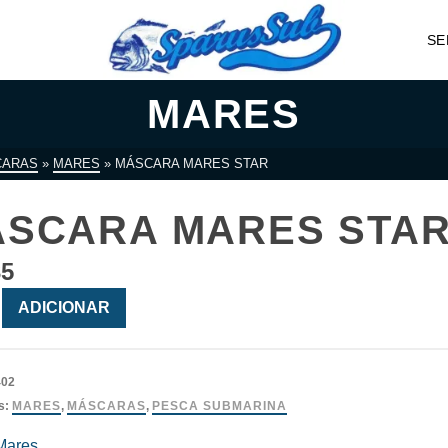
SE
MARES
CARAS
»
MARES
»
MÁSCARA MARES STAR
SCARA MARES STA
35
ade
ADICIONAR
a
402
s:
MARES
,
MÁSCARAS
,
PESCA SUBMARINA
Mares