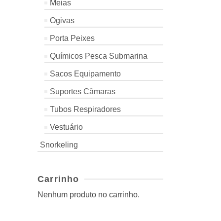
Meias
€
36.50
–
Price
€
34.90
Ogivas
range
Porta Peixes
€32.4
thro
Químicos Pesca Submarina
€34.9
Sacos Equipamento
Suportes Câmaras
Tubos Respiradores
Vestuário
Snorkeling
Carrinho
Nenhum produto no carrinho.