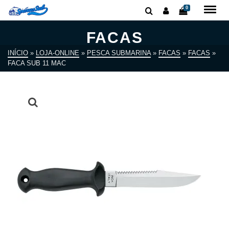
0
FACAS
INÍCIO
»
LOJA-ONLINE
»
PESCA SUBMARINA
»
FACAS
»
FACAS
»
FACA SUB 11 MAC