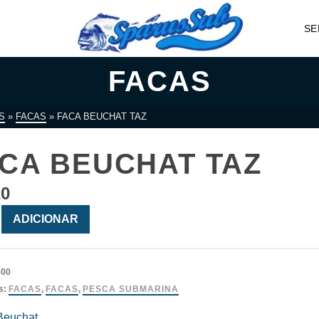
SE
FACAS
S
»
FACAS
»
FACA BEUCHAT TAZ
CA BEUCHAT TAZ
20
ade
ADICIONAR
t
600
s:
FACAS
,
FACAS
,
PESCA SUBMARINA
Beuchat