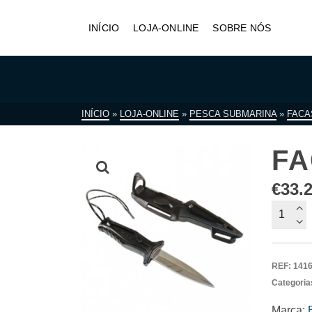
INÍCIO
LOJA-ONLINE
SOBRE NÓS
INÍCIO
»
LOJA-ONLINE
»
PESCA SUBMARINA
»
FACA
FA
€
33.
Quantid
de
Faca
Beucha
REF:
141
TAZ
Categoria
Marca: