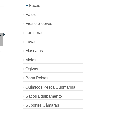
Facas
Fatos
Fios e Sleeves
Lanternas
LIP
SNAP CLIP
MARES
SNAP CLI
INOX C/
SMART APNEA
INOX C/
Luvas
DESTORCEDOR
BKGR
DESTORC
11.5CM
13CM
Máscaras
Mares
D
NOT RATED
Sparus
Sparus
NOT RATED
NOT
€
196.00
Meias
Sub
Sub
Ogivas
€
1.60
€
2.00
Porta Peixes
Químicos Pesca Submarina
Sacos Equipamento
Suportes Câmaras