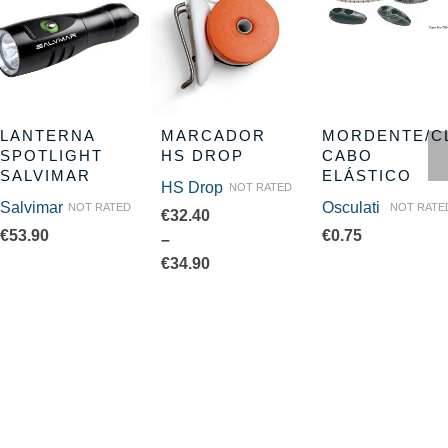
LANTERNA
MARCADOR
MORDENTE/C
SPOTLIGHT
HS DROP
CABO
SALVIMAR
ELÁSTICO
HS Drop
NOT RATED
Salvimar
Osculati
NOT RATED
NOT RATE
€
32.40
€
53.90
€
0.75
–
Price
€
34.90
range:
€32.40
through
€34.90