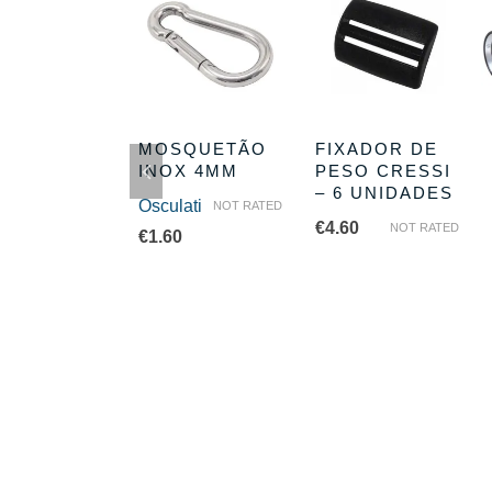
P CLIP
MOSQUETÃO
FIXADOR DE
X C/
INOX 4MM
PESO CRESSI
STORCEDOR
– 6 UNIDADES
Osculati
NOT RATED
CM
€
4.60
NOT RATED
€
1.60
us
NOT RATED
0