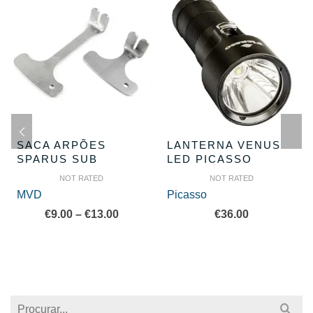
SACA ARPÕES
LANTERNA VENUS
SPARUS SUB
LED PICASSO
NOT RATED
NOT RATED
MVD
Picasso
Price
€
9.00
–
€
13.00
€
36.00
range:
€9.00
through
€13.00
Search