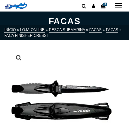
0
FACAS
INÍCIO
»
LOJA-ONLINE
»
PESCA SUBMARINA
»
FACAS
»
FACAS
»
FACA FINISHER CRESSI