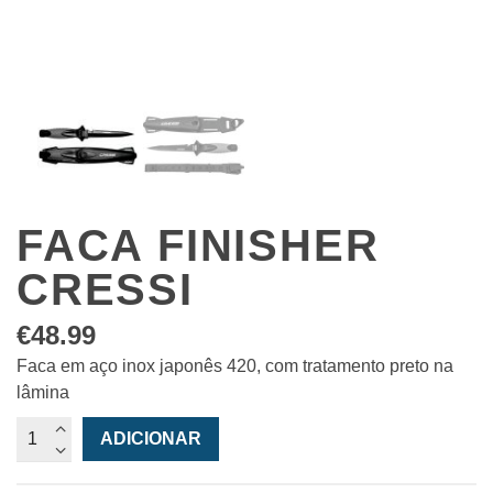
FACA FINISHER
CRESSI
€
48.99
Faca em aço inox japonês 420, com tratamento preto na
lâmina
Quantidade
ADICIONAR
de
Faca