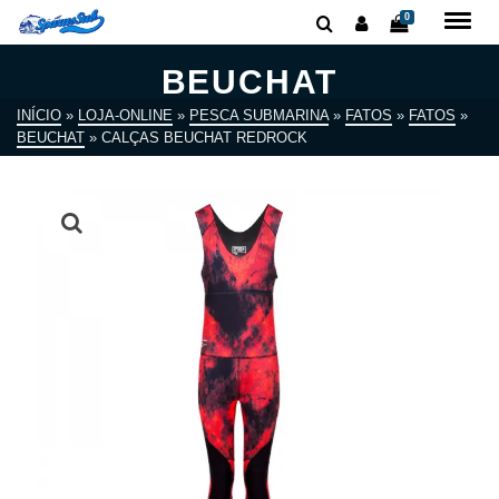
0
BEUCHAT
INÍCIO
»
LOJA-ONLINE
»
PESCA SUBMARINA
»
FATOS
»
FATOS
»
BEUCHAT
»
CALÇAS BEUCHAT REDROCK