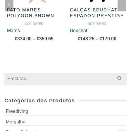
FATO MARES
CALÇAS BEUCHAT
POLYGON BROWN
ESPADON PRESTIGE
NOT RATED
NOT RATED
Mares
Beuchat
Price
Price
€
334.00
–
€
359.65
€
148.25
–
€
170.00
range:
range:
€334.00
€148.2
through
throu
€359.65
€170.0
Search
for:
Categorias dos Produtos
Freediving
Mergulho