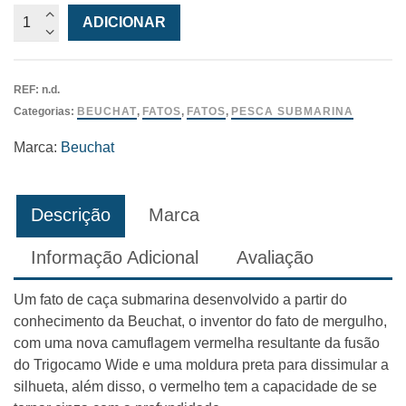
Quantidade
ADICIONAR
de
Calças
Beuchat
REF:
n.d.
Redrock
Categorias:
BEUCHAT
,
FATOS
,
FATOS
,
PESCA SUBMARINA
Marca:
Beuchat
Descrição
Marca
Informação Adicional
Avaliação
Um fato de caça submarina desenvolvido a partir do
conhecimento da Beuchat, o inventor do fato de mergulho,
com uma nova camuflagem vermelha resultante da fusão
do Trigocamo Wide e uma moldura preta para dissimular a
silhueta, além disso, o vermelho tem a capacidade de se