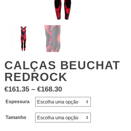
CALÇAS BEUCHAT
REDROCK
Price
€
161.35
–
€
168.30
range:
€161.35
Espessura
through
€168.30
Tamanho