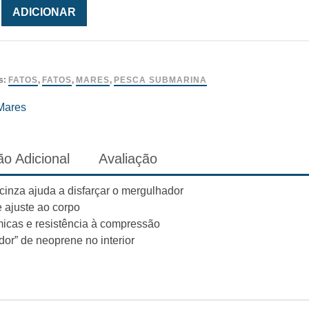
ade
ADICIONAR
r
s:
FATOS
,
FATOS
,
MARES
,
PESCA SUBMARINA
Mares
o Adicional
Avaliação
inza ajuda a disfarçar o mergulhador
e ajuste ao corpo
rmicas e resistência à compressão
dor” de neoprene no interior