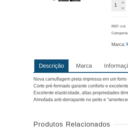
Quantid
de
Casaco
Explore
REF:
n.d.
Camo
Categoria
Black
70
Marca:
Mares
Descrição
Marca
Informaçã
Nova camuflagem preta impressa em um forro c
Corte pré-formado garante conforto e excelent
Excelente elasticidade, altas propriedades té
Almofada anti-derrapante no peito e “amortece
Produtos Relacionados