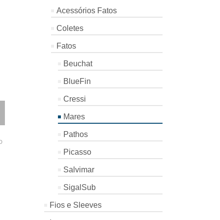
Acessórios Fatos
Coletes
Fatos
Beuchat
BlueFin
FATO
FATO CRESSI
CASACO
Cressi
BEUCHAT
APNEA 5MM
ILLUSION
REDROCK
Mares
70 MARES
Cressi
NOT RATED
Beuchat
Mares
NOT RATED
NOT
Pathos
€
189.90
D
€
328.00
€
207.78
Picasso
–
€
387.60
Salvimar
Price
SigalSub
range:
€328.00
Fios e Sleeves
through