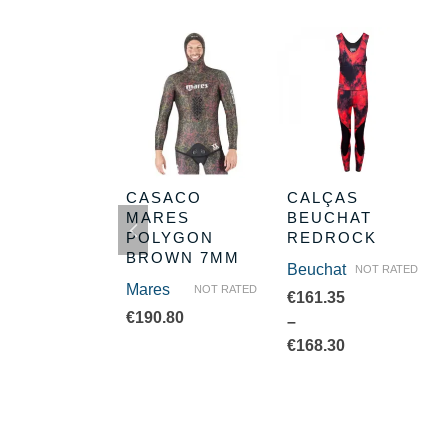
SACO
CASACO
CALÇAS
USION BWN
MARES
BEUCHAT
MARES
POLYGON
REDROCK
BROWN 7MM
es
Beuchat
NOT RATED
NOT RATED
Mares
NOT RATED
.78
€
161.35
€
190.80
–
€
168.30
Price
range:
€161.35
through