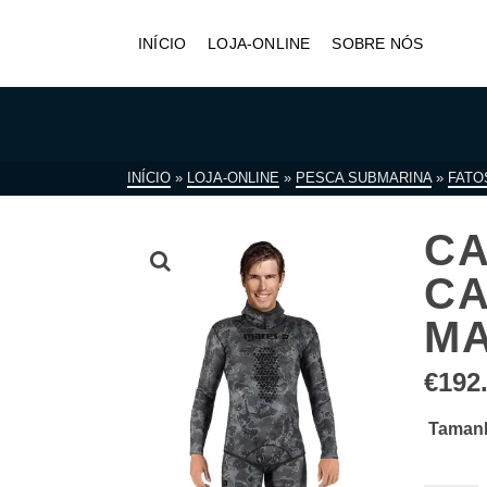
INÍCIO
LOJA-ONLINE
SOBRE NÓS
INÍCIO
»
LOJA-ONLINE
»
PESCA SUBMARINA
»
FATO
C
CA
M
€
192
Taman