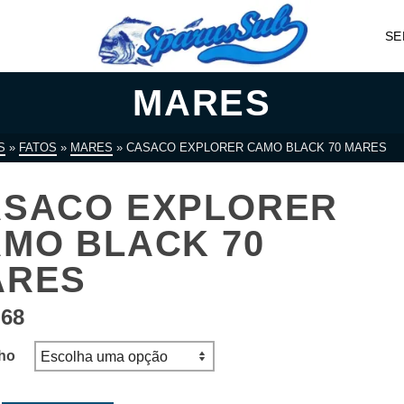
SE
MARES
S
»
FATOS
»
MARES
»
CASACO EXPLORER CAMO BLACK 70 MARES
ASACO EXPLORER
MO BLACK 70
ARES
.68
ho