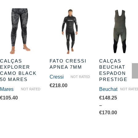
CALÇAS
FATO CRESSI
CALÇAS
EXPLORER
APNEA 7MM
BEUCHAT
CAMO BLACK
ESPADON
Cressi
NOT RATED
50 MARES
PRESTIGE
€
218.00
Mares
Beuchat
NOT RATED
NOT RATE
€
105.40
€
148.25
–
€
170.00
Price
range:
€148.25