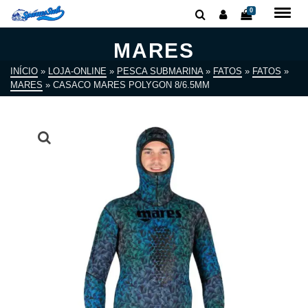
0
MARES
INÍCIO
»
LOJA-ONLINE
»
PESCA SUBMARINA
»
FATOS
»
FATOS
»
MARES
»
CASACO MARES POLYGON 8/6.5MM