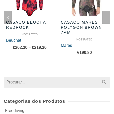
CASACO BEUCHAT
CASACO MARES
REDROCK
POLYGON BROWN
7MM
NOT RATED
NOT RATED
Beuchat
Mares
e
Price
€
202.30
–
€
219.30
€
190.80
e:
range:
8.00
€202.30
ough
through
8.00
€219.30
Search
for:
Categorias dos Produtos
Freediving