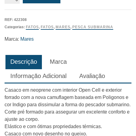
de
Casaco
Mares
REF:
422308
Polygon
Categorias:
FATOS
,
FATOS
,
MARES
,
PESCA SUBMARINA
8/6.5mm
Marca:
Mares
Descrição
Marca
Informação Adicional
Avaliação
Casaco em neoprene com interior Open Cell e exterior
forrado com a nova camuflagem baseada em Poligonos e
cor Indigo para dissimular a forma do pescador submarino.
Corte pré formado para assegurar um excelente conforto e
ajuste ao corpo.
Elástico e com ótimas propriedades térmicas.
Casaco com novo desenho no queixo.