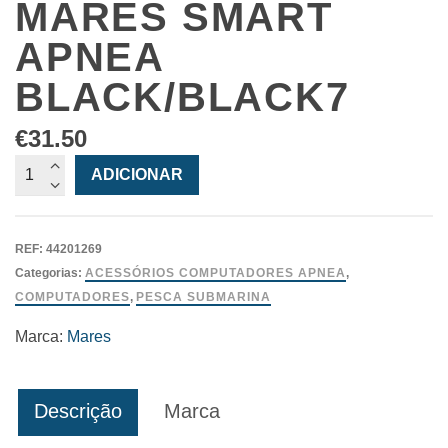
MARES SMART
APNEA
BLACK/BLACK7
€
31.50
Quantidade
ADICIONAR
de
Bracelete
Mares
REF:
44201269
Smart
Categorias:
ACESSÓRIOS COMPUTADORES APNEA
,
Apnea
COMPUTADORES
,
PESCA SUBMARINA
Black/Black7
Marca:
Mares
Descrição
Marca