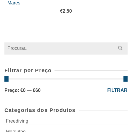
Mares
€
2.50
Search
for:
Filtrar por Preço
Preço
Preço
Preço:
€0
—
€60
FILTRAR
mínimo
máximo
Categorias dos Produtos
Freediving
Mergulho