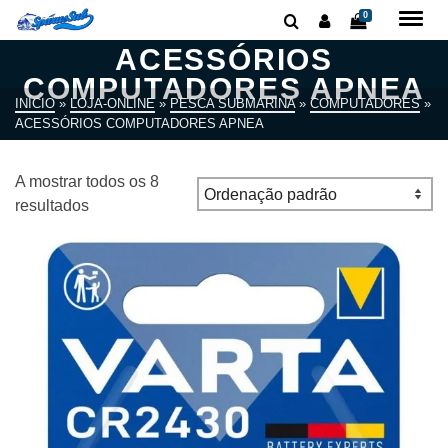
0
ACESSÓRIOS
COMPUTADORES APNEA
INÍCIO
»
LOJA-ONLINE
»
PESCA SUBMARINA
»
COMPUTADORES
»
ACESSÓRIOS COMPUTADORES APNEA
A mostrar todos os 8
resultados