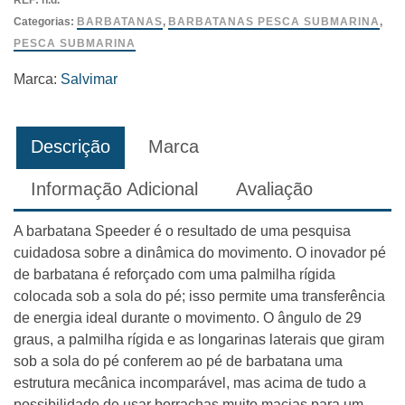
REF:
n.d.
Salvimar
Categorias:
BARBATANAS
,
BARBATANAS PESCA SUBMARINA
,
PESCA SUBMARINA
Marca:
Salvimar
Descrição
Marca
Informação Adicional
Avaliação
A barbatana Speeder é o resultado de uma pesquisa
cuidadosa sobre a dinâmica do movimento. O inovador pé
de barbatana é reforçado com uma palmilha rígida
colocada sob a sola do pé; isso permite uma transferência
de energia ideal durante o movimento. O ângulo de 29
graus, a palmilha rígida e as longarinas laterais que giram
sob a sola do pé conferem ao pé de barbatana uma
estrutura mecânica incomparável, mas acima de tudo a
possibilidade de usar borrachas muito macias para um