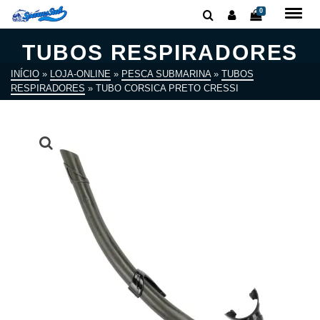
0
TUBOS RESPIRADORES
INÍCIO
»
LOJA-ONLINE
»
PESCA SUBMARINA
»
TUBOS
RESPIRADORES
»
TUBO CORSICA PRETO CRESSI