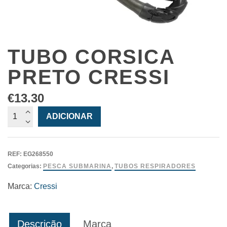
TUBO CORSICA
PRETO CRESSI
€
13.30
Quantidade
ADICIONAR
de
Tubo
Corsica
REF:
EG268550
Preto
Categorias:
PESCA SUBMARINA
,
TUBOS RESPIRADORES
Cressi
Marca:
Cressi
Descrição
Marca