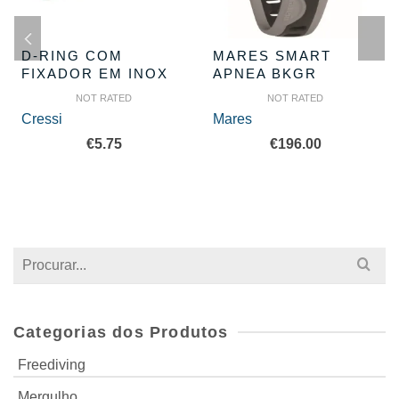
D-RING COM
MARES SMART
FIXADOR EM INOX
APNEA BKGR
NOT RATED
NOT RATED
Cressi
Mares
€
5.75
€
196.00
Search
for:
Categorias dos Produtos
Freediving
Mergulho