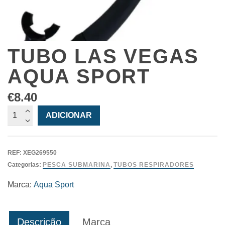
TUBO LAS VEGAS
AQUA SPORT
€
8.40
Quantidade
ADICIONAR
de
Tubo
Las
REF:
XEG269550
Vegas
Categorias:
PESCA SUBMARINA
,
TUBOS RESPIRADORES
Aqua
Sport
Marca:
Aqua Sport
Descrição
Marca