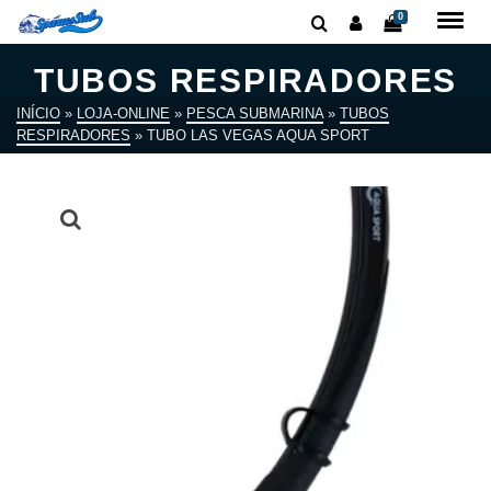
0
TUBOS RESPIRADORES
INÍCIO
»
LOJA-ONLINE
»
PESCA SUBMARINA
»
TUBOS
RESPIRADORES
»
TUBO LAS VEGAS AQUA SPORT