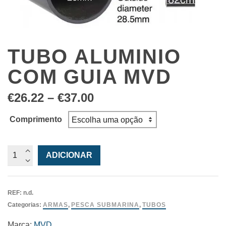
TUBO ALUMINIO
COM GUIA MVD
Price
€
26.22
–
€
37.00
range:
€26.22
Comprimento
through
€37.00
Quantidade
ADICIONAR
de
Tubo
Aluminio
REF:
n.d.
com
Categorias:
ARMAS
,
PESCA SUBMARINA
,
TUBOS
Guia
MVD
Marca:
MVD