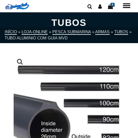
0
TUBOS
INÍCIO
»
LOJA-ONLINE
»
PESCA SUBMARINA
»
ARMAS
»
TUBOS
»
TUBO ALUMINIO COM GUIA MVD