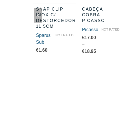
SQUETÃO
SNAP CLIP
CABEÇA
X 4MM
INOX C/
COBRA
DESTORCEDOR
PICASSO
lati
NOT RATED
11.5CM
Picasso
NOT RATED
0
Sparus
NOT RATED
€
17.00
Sub
–
€
1.60
Price
€
18.95
range:
€17.00
through
€18.95