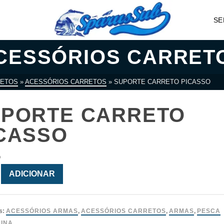
SE
CESSÓRIOS CARRET
ETOS
»
ACESSÓRIOS CARRETOS
»
SUPORTE CARRETO PICASSO
PORTE CARRETO
CASSO
5
ade
ADICIONAR
s:
ACESSÓRIOS ARMAS
,
ACESSÓRIOS CARRETOS
,
ARMAS
,
PESCA
INA