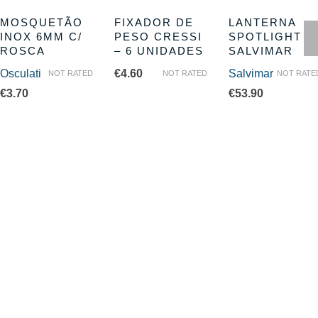
MOSQUETÃO
FIXADOR DE
LANTERNA
INOX 6MM C/
PESO CRESSI
SPOTLIGHT
ROSCA
– 6 UNIDADES
SALVIMAR
Osculati
€
4.60
Salvimar
NOT RATED
NOT RATED
NOT RATE
€
3.70
€
53.90