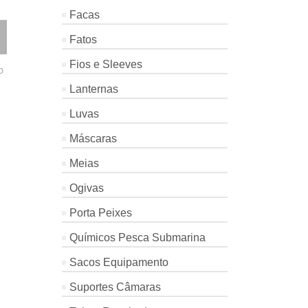
Facas
LANTERNA
MARCADOR
MOSQUET
LUMIA PLUS
HS DROP
INOX 4MM
Fatos
CRESSI
HS Drop
Osculati
NOT RATED
NOT
Fios e Sleeves
Cressi
D
NOT RATED
€
32.40
€
1.60
Lanternas
€
65.30
–
Price
€
34.90
Luvas
range:
Máscaras
€32.40
through
Meias
€34.90
Ogivas
Porta Peixes
Químicos Pesca Submarina
Sacos Equipamento
Suportes Câmaras