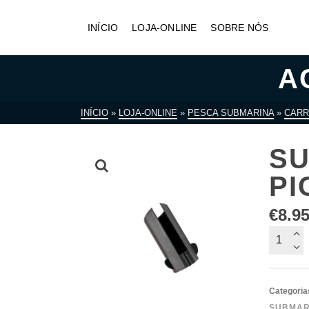
INÍCIO
LOJA-ONLINE
SOBRE NÓS
A
INÍCIO
»
LOJA-ONLINE
»
PESCA SUBMARINA
»
CARR
SU
PI
€
8.9
Quantid
de
Suporte
Carreto
Categoria
Picasso
SUBMAR