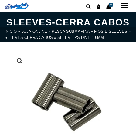
0
SLEEVES-CERRA CABOS
INÍCIO
»
LOJA-ONLINE
»
PESCA SUBMARINA
»
FIOS E SLEEVES
»
SLEEVES-CERRA CABOS
»
SLEEVE PS DIVE 1.6MM