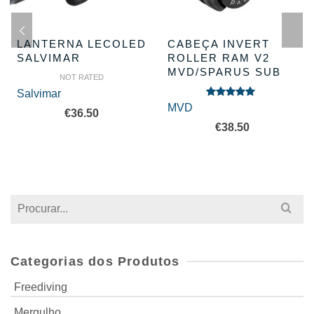
LANTERNA LECOLED
CABEÇA INVERT
SALVIMAR
ROLLER RAM V2
MVD/SPARUS SUB
NOT RATED
Salvimar
Avaliação
MVD
€
36.50
5.00
de 5
€
38.50
Search
for:
Categorias dos Produtos
Freediving
Mergulho