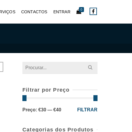
0
RVIÇOS
CONTACTOS
ENTRAR
Search
for:
Filtrar por Preço
Preço
Preço
Preço:
€30
—
€40
FILTRAR
mínimo
máximo
Categorias dos Produtos