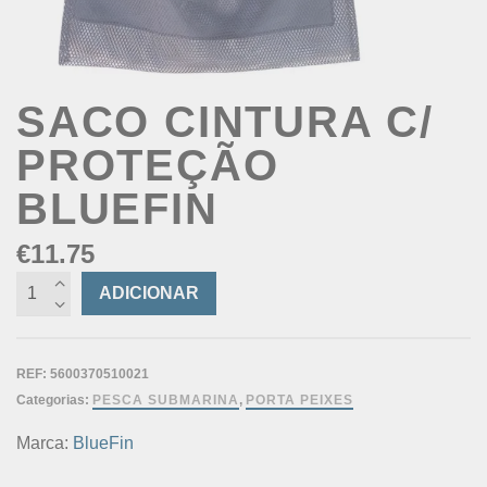
SACO CINTURA C/
PROTEÇÃO
BLUEFIN
€
11.75
Quantidade
ADICIONAR
de
Saco
Cintura
REF:
5600370510021
c/
Categorias:
PESCA SUBMARINA
,
PORTA PEIXES
Proteção
BLUEFIN
Marca:
BlueFin