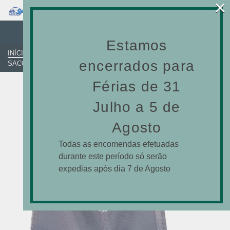
×
0
PORTA PEIXES
Estamos
INÍCIO
»
LOJA-ONLINE
»
PESCA SUBMARINA
»
PORTA PEIXES
»
encerrados para
SACO CINTURA C/ PROTEÇÃO BLUEFIN
Férias de 31
Julho a 5 de
Agosto
Todas as encomendas efetuadas
durante este período só serão
expedias após dia 7 de Agosto