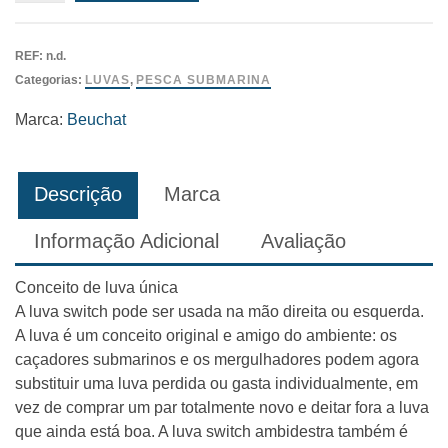
Luva
Beuchat
REF:
n.d.
Ambidextro
Categorias:
LUVAS
,
PESCA SUBMARINA
-
1
Marca:
Beuchat
unidade
Descrição
Marca
Informação Adicional
Avaliação
Conceito de luva única
A luva switch pode ser usada na mão direita ou esquerda.
A luva é um conceito original e amigo do ambiente: os
caçadores submarinos e os mergulhadores podem agora
substituir uma luva perdida ou gasta individualmente, em
vez de comprar um par totalmente novo e deitar fora a luva
que ainda está boa. A luva switch ambidestra também é