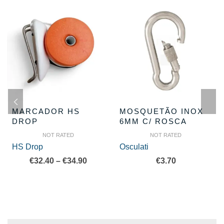
MARCADOR HS
MOSQUETÃO INOX
DROP
6MM C/ ROSCA
NOT RATED
NOT RATED
HS Drop
Osculati
Price
€
32.40
–
€
34.90
€
3.70
range:
€32.40
through
€34.90