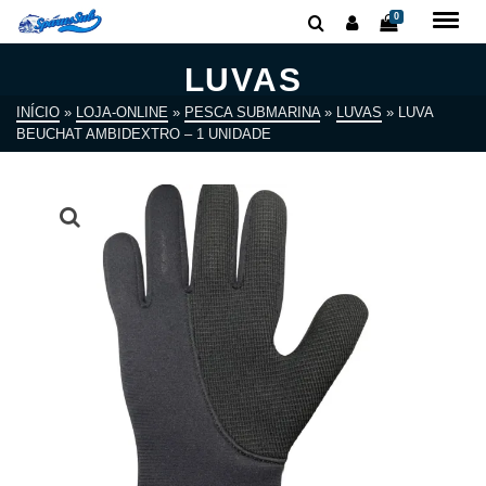
0
LUVAS
INÍCIO
»
LOJA-ONLINE
»
PESCA SUBMARINA
»
LUVAS
»
LUVA
BEUCHAT AMBIDEXTRO – 1 UNIDADE