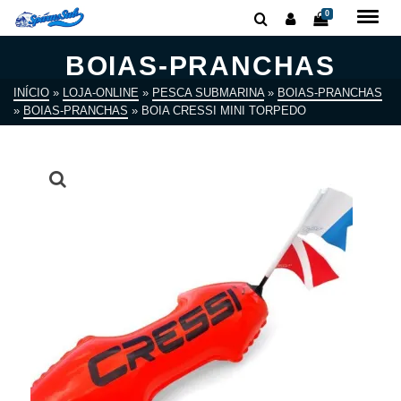
0
BOIAS-PRANCHAS
INÍCIO
»
LOJA-ONLINE
»
PESCA SUBMARINA
»
BOIAS-PRANCHAS
»
BOIAS-PRANCHAS
»
BOIA CRESSI MINI TORPEDO