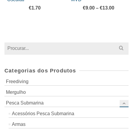
Price
€
1.70
€
9.00
–
€
13.00
range:
€9.00
through
€13.00
Search
for:
Categorias dos Produtos
Freediving
Mergulho
Pesca Submarina
Acessórios Pesca Submarina
Armas