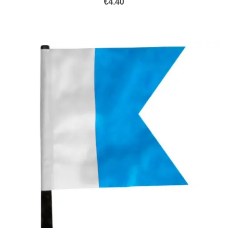
€
4.40