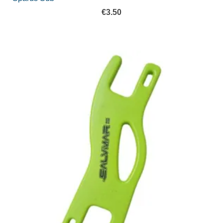
€
3.50