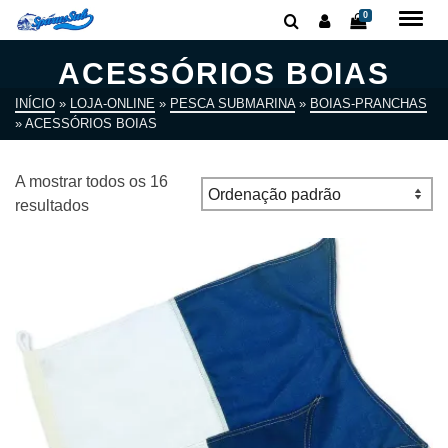
0
ACESSÓRIOS BOIAS
INÍCIO
»
LOJA-ONLINE
»
PESCA SUBMARINA
»
BOIAS-PRANCHAS
»
ACESSÓRIOS BOIAS
A mostrar todos os 16
resultados