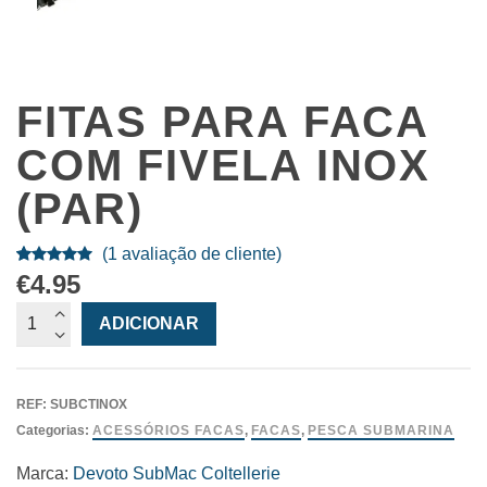
FITAS PARA FACA
COM FIVELA INOX
(PAR)
(
1
avaliação de cliente)
Classificado
1
€
4.95
com
5.00
Quantidade
ADICIONAR
em 5 com
de
base em
Fitas
classificação
para
de cliente
REF:
SUBCTINOX
Faca
Categorias:
ACESSÓRIOS FACAS
,
FACAS
,
PESCA SUBMARINA
com
Fivela
Marca:
Devoto Sub
Mac Coltellerie