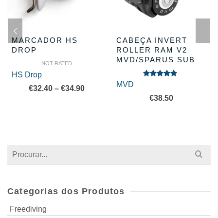
MARCADOR HS
CABEÇA INVERT
DROP
ROLLER RAM V2
MVD/SPARUS SUB
NOT RATED
HS Drop
Avaliação
MVD
Price
€
32.40
–
€
34.90
5.00
de 5
€
38.50
range:
€32.40
through
€34.90
Search
for:
Categorias dos Produtos
Freediving