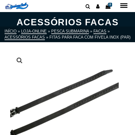
0
ACESSÓRIOS FACAS
INÍCIO
»
LOJA-ONLINE
»
PESCA SUBMARINA
»
FACAS
»
ACESSÓRIOS FACAS
»
FITAS PARA FACA COM FIVELA INOX (PAR)