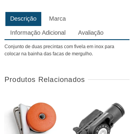
Inox
(Par)
Descrição
Marca
Informação Adicional
Avaliação
Conjunto de duas precintas com fivela em inox para
colocar na bainha das facas de mergulho.
Produtos Relacionados