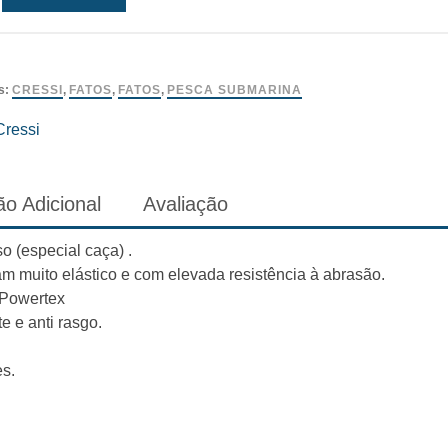
s:
CRESSI
,
FATOS
,
FATOS
,
PESCA SUBMARINA
Cressi
o Adicional
Avaliação
o (especial caça) .
m muito elástico e com elevada resistência à abrasão.
 Powertex
e e anti rasgo.
s.