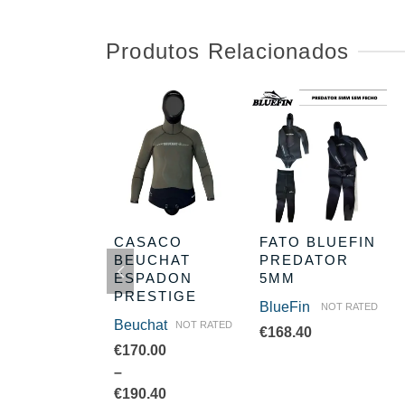
Produtos Relacionados
O TRACINA
CASACO
FATO BLUEFIN
SSI
BEUCHAT
PREDATOR
ESPADON
5MM
si
NOT RATED
PRESTIGE
BlueFin
NOT RATED
.85
Beuchat
NOT RATED
€
168.40
€
170.00
.90
–
e
€
190.40
e: