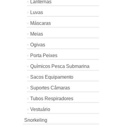
Lanternas
range:
€241.85
Luvas
€234.00
through
through
€275.90
Máscaras
€324.00
Meias
Ogivas
Porta Peixes
Químicos Pesca Submarina
Sacos Equipamento
Suportes Câmaras
Tubos Respiradores
Vestuário
Snorkeling