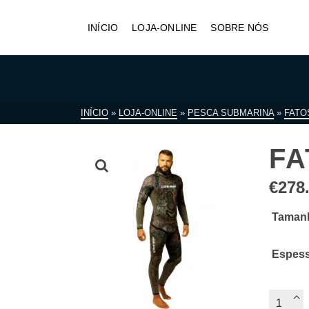
INÍCIO
LOJA-ONLINE
SOBRE NÓS
INÍCIO
»
LOJA-ONLINE
»
PESCA SUBMARINA
»
FATO
FA
€
278
Taman
Espes
Quantid