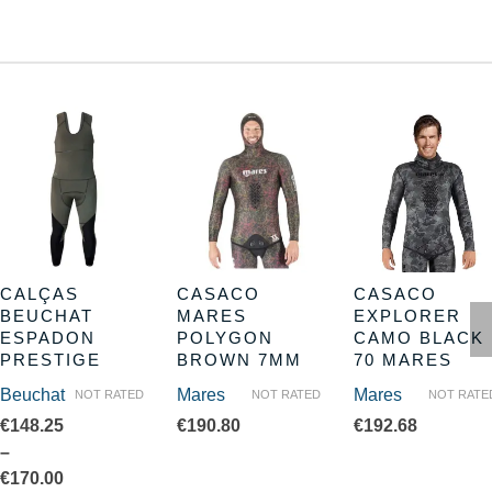
CALÇAS
CASACO
CASACO
BEUCHAT
MARES
EXPLORER
ESPADON
POLYGON
CAMO BLACK
PRESTIGE
BROWN 7MM
70 MARES
Beuchat
Mares
Mares
NOT RATED
NOT RATED
NOT RATE
€
148.25
€
190.80
€
192.68
–
€
170.00