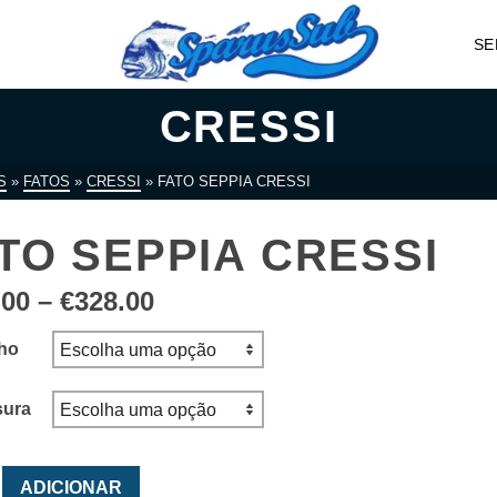
SE
CRESSI
S
»
FATOS
»
CRESSI
»
FATO SEPPIA CRESSI
TO SEPPIA CRESSI
Price
.00
–
€
328.00
range:
€278.00
ho
through
€328.00
sura
ade
ADICIONAR