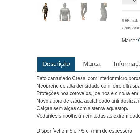
de
Fato
Seppia
REF:
n.d.
Cressi
Categoria
Marca:
Descrição
Marca
Informaçã
Fato camuflado Cressi com interior micro poros
Neoprene de alta densidade com forro ultraspa
Proteções nos cotovelos, joelhos e cintura em
Novo apoio de carga acolchoado anti deslizant
Calças sem alças com sistema aquastop.
Vedantes smoothskin em todas as extremidade
Disponível em 5 e 7/5 e 7mm de espessura