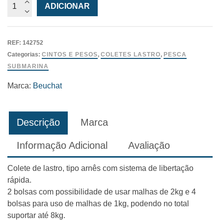
Quantidade
ADICIONAR
de
Colete
Lastro
REF:
142752
c/
Categorias:
CINTOS E PESOS
,
COLETES LASTRO
,
PESCA
Libertação
SUBMARINA
Rápida
-
Marca:
Beuchat
Ajustável
até
8kg
Descrição
Marca
Beuchat
Informação Adicional
Avaliação
Colete de lastro, tipo arnês com sistema de libertação
rápida.
2 bolsas com possibilidade de usar malhas de 2kg e 4
bolsas para uso de malhas de 1kg, podendo no total
suportar até 8kg.