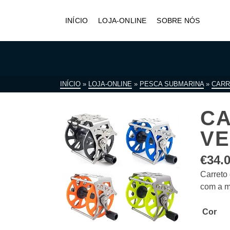
INÍCIO
LOJA-ONLINE
SOBRE NÓS
INÍCIO
»
LOJA-ONLINE
»
PESCA SUBMARINA
»
CARR
CA
VE
€
34.
Carreto
com a m
Cor