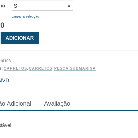
ho
Limpar a selecção
00
ade
ADICIONAR
10103
s:
CARRETOS
,
CARRETOS
,
PESCA SUBMARINA
MVD
o Adicional
Avaliação
tável.