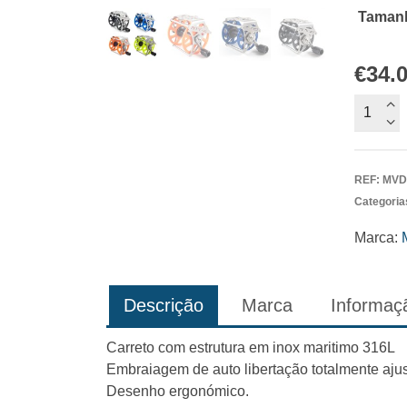
Taman
€
34.
Quantid
de
Carreto
New
REF:
MVD
Soft
Categoria
Vertical
MVD
Marca:
Descrição
Marca
Informaçã
Carreto com estrutura em inox maritimo 316L
Embraiagem de auto libertação totalmente ajus
Desenho ergonómico.