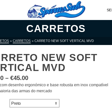
SE
CARRETOS
ETOS
»
CARRETOS
»
CARRETO NEW SOFT VERTICAL MVD
RRETO NEW SOFT
RTICAL MVD
Price
00
–
€
45.00
range:
 com desenho ergonómico e base robusta em inox compatível
€34.00
aioria das armas do mercado
through
€45.00