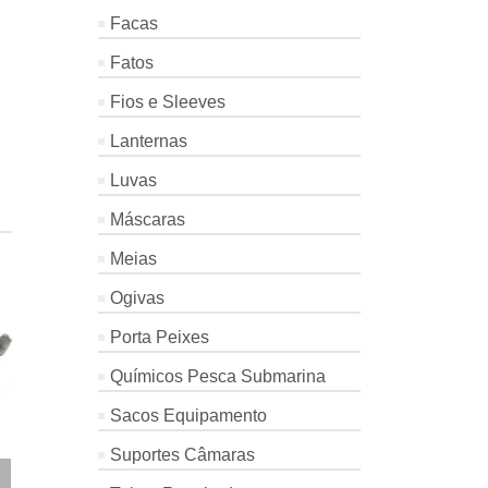
Facas
Fatos
Fios e Sleeves
Lanternas
Luvas
Máscaras
Meias
Ogivas
Porta Peixes
Químicos Pesca Submarina
Sacos Equipamento
Suportes Câmaras
S
CABEÇA
SNAP CLIP
SACA AR
MAGNUM
INOX C/
COMPACT