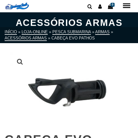
0
ACESSÓRIOS ARMAS
INÍCIO
»
LOJA-ONLINE
»
PESCA SUBMARINA
»
ARMAS
»
ACESSÓRIOS ARMAS
»
CABEÇA EVO PATHOS