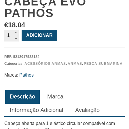
CABEÇA EVO
PATHOS
€
18.04
Quantidade
ADICIONAR
de
Cabeça
Evo
REF:
5212017522184
Pathos
Categorias:
ACESSÓRIOS ARMAS
,
ARMAS
,
PESCA SUBMARINA
Marca:
Pathos
Descrição
Marca
Informação Adicional
Avaliação
Cabeça aberta para 1 elástico circular compatível com