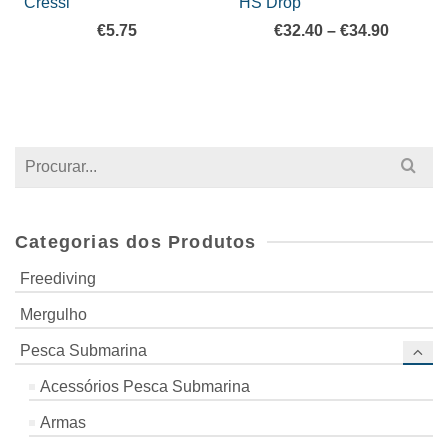
Cressi
HS Drop
Price
€
5.75
€
32.40
–
€
34.90
range:
€32.40
throug
€34.90
Search
for:
Categorias dos Produtos
Freediving
Mergulho
Pesca Submarina
Acessórios Pesca Submarina
Armas