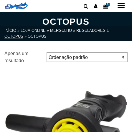
0
OCTOPUS
INÍCIO
»
LOJA-ONLINE
»
MERGULHO
»
REGULADORES E
OCTOPUS
»
OCTOPUS
Apenas um
resultado