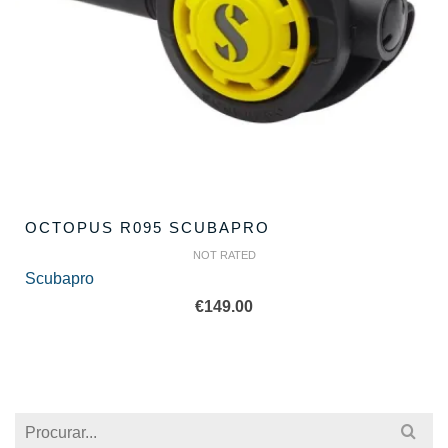
OCTOPUS R095 SCUBAPRO
NOT RATED
Scubapro
€
149.00
Search
for: