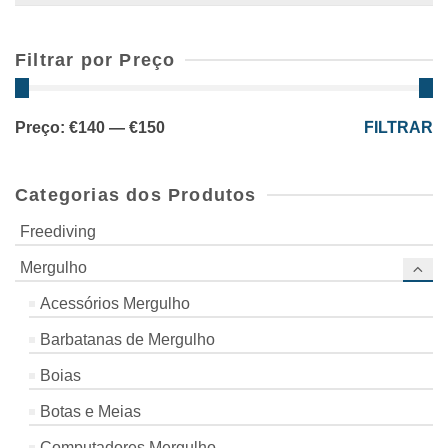
Filtrar por Preço
Preço
Preço
Preço:
€140
—
€150
FILTRAR
mínimo
máximo
Categorias dos Produtos
Freediving
Mergulho
Acessórios Mergulho
Barbatanas de Mergulho
Boias
Botas e Meias
Computadores Mergulho