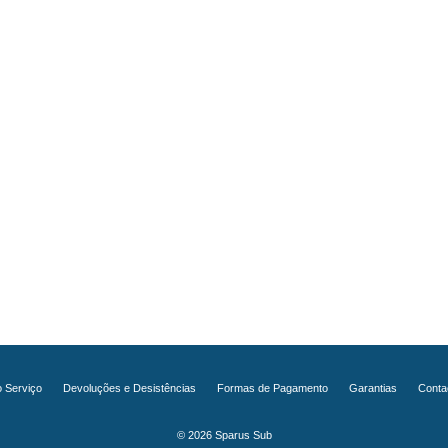
 Serviço
Devoluções e Desistências
Formas de Pagamento
Garantias
Conta
© 2026 Sparus Sub