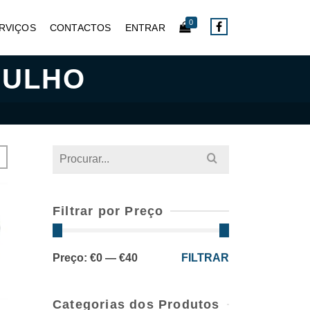
0
RVIÇOS
CONTACTOS
ENTRAR
GULHO
Search
for:
Filtrar por Preço
Preço
Preço
Preço:
€0
—
€40
FILTRAR
mínimo
máximo
Categorias dos Produtos