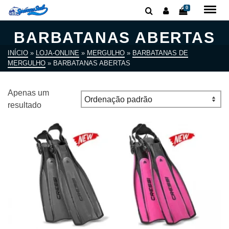
0
BARBATANAS ABERTAS
INÍCIO
»
LOJA-ONLINE
»
MERGULHO
»
BARBATANAS DE
MERGULHO
»
BARBATANAS ABERTAS
Apenas um
resultado