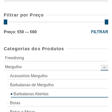
Filtrar por Preço
Preço
Preço
Preço:
€50
—
€60
FILTRAR
mínimo
máximo
Categorias dos Produtos
Freediving
Mergulho
Acessórios Mergulho
Barbatanas de Mergulho
Barbatanas Abertas
Boias
Botas e Meias