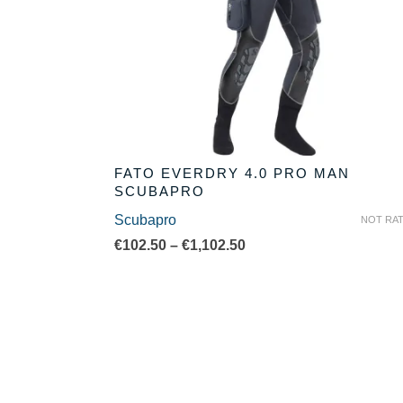
FATO EVERDRY 4.0 PRO MAN
SCUBAPRO
Scubapro
NOT RA
Price
€
102.50
–
€
1,102.50
range:
€102.50
through
€1,102.50