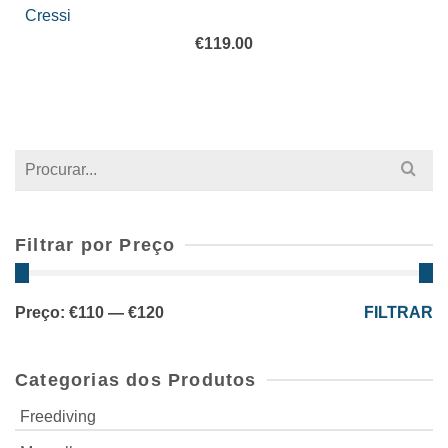
Cressi
€
119.00
Search
for:
Filtrar por Preço
Preço
Preço
Preço:
€110
—
€120
FILTRAR
mínimo
máximo
Categorias dos Produtos
Freediving