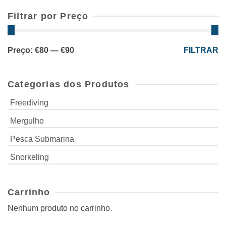
Filtrar por Preço
Preço
Preço
Preço:
€80
—
€90
FILTRAR
mínimo
máximo
Categorias dos Produtos
Freediving
Mergulho
Pesca Submarina
Snorkeling
Carrinho
Nenhum produto no carrinho.