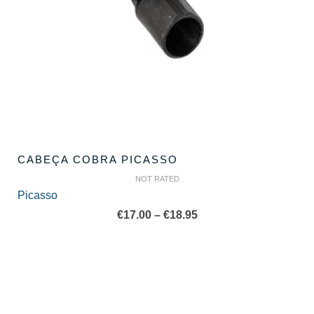
CABEÇA COBRA PICASSO
NOT RATED
Picasso
Price
€
17.00
–
€
18.95
range:
€17.00
through
€18.95